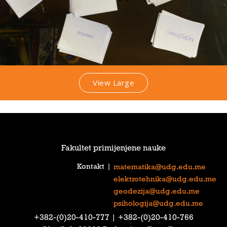
View Large
Fakultet primijenjene nauke
Kontakt
|
matematika@udg.edu.me
elektrotehnika@udg.edu.me
geodezija@udg.edu.me
psihologija@udg.edu.me
‎+382-(0)20-410-777‎ | ‎+382-(0)20-410-766‎