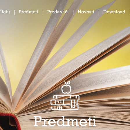
ltetu
Predmeti
Predavači
Novosti
Download
Predmeti