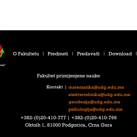
O Fakultetu
Predmeti
Predavači
Download
Fakultet primijenjene nauke
Kontakt
|
matematika@udg.edu.me
elektrotehnika@udg.edu.me
geodezija@udg.edu.me
psihologija@udg.edu.me
‎+382-(0)20-410-777‎ | ‎+382-(0)20-410-766‎
Oktoih 1, 81000 Podgorica, Crna Gora