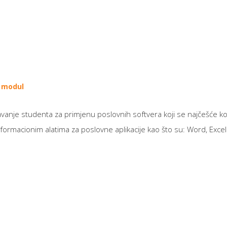
i modul
anje studenta za primjenu poslovnih softvera koji se najčešće ko
rmacionim alatima za poslovne aplikacije kao što su: Word, Excel