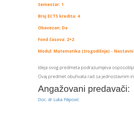
Semestar: 1
Broj ECTS kredita: 4
Obavezan: Da
Fond časova: 2+2
Modul: Matematika (trogodišnje) - Nastavn
Ideja ovog predmeta podrazumijeva osposobljav
Ovaj predmet obuhvata rad sa jednostavnim info
Angažovani predavači:
Doc. dr Luka Filipović