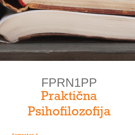
FPRN1PP
Praktična
Psihofilozofija
Semestar: 1