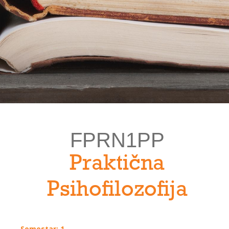
FPRN1PP
Praktična
Psihofilozofija
Semestar: 1