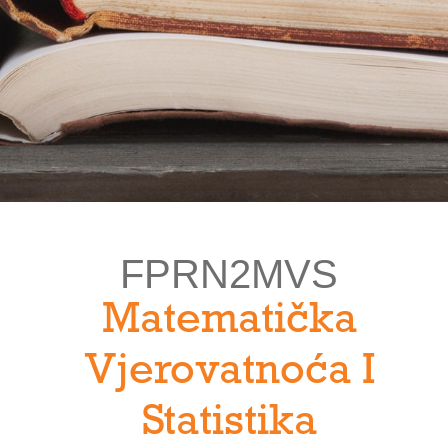
FPRN2MVS
Matematička
Vjerovatnoća I
Statistika