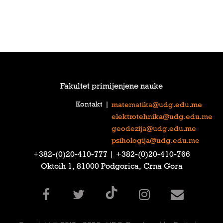
Fakultet primijenjene nauke
Kontakt
|
matematika@udg.edu.me
elektrotehnika@udg.edu.me
geodezija@udg.edu.me
psihologija@udg.edu.me
‎+382-(0)20-410-777‎ | ‎+382-(0)20-410-766‎
Oktoih 1, 81000 Podgorica, Crna Gora