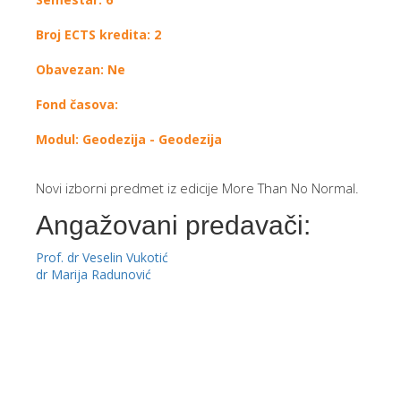
Broj ECTS kredita: 2
Obavezan: Ne
Fond časova:
Modul: Geodezija - Geodezija
Novi izborni predmet iz edicije
More Than No Normal
.
Angažovani predavači:
Prof. dr Veselin Vukotić
dr Marija Radunović