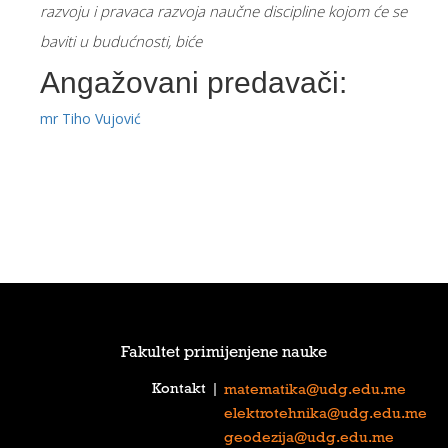
razvoju i pravaca razvoja naučne discipline kojom će se
baviti u budućnosti, biće
Angažovani predavači:
mr Tiho Vujović
Fakultet primijenjene nauke
Kontakt
|
matematika@udg.edu.me
elektrotehnika@udg.edu.me
geodezija@udg.edu.me