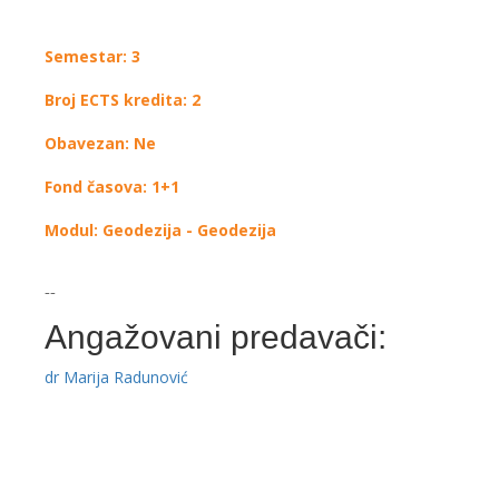
Semestar: 3
Broj ECTS kredita: 2
Obavezan: Ne
Fond časova: 1+1
Modul: Geodezija - Geodezija
--
Angažovani predavači:
dr Marija Radunović