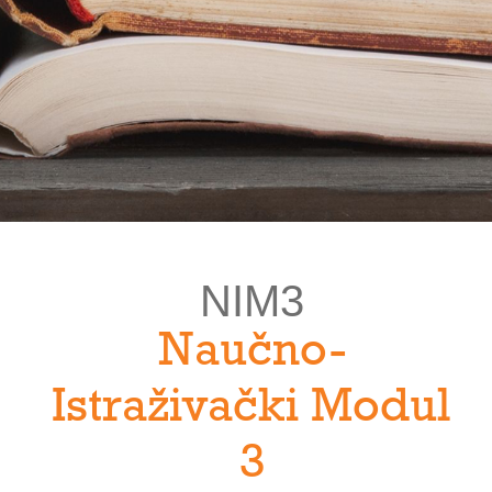
NIM3
Naučno-
Istraživački Modul
3