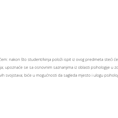
m: nakon što student/kinja položi ispit iz ovog predmeta steći će u
ja; upoznaće se sa osnovnim saznanjima iz oblasti psihologije u zd
hovih svojstava; biće u mogućnosti da sagleda mjesto i ulogu psiho