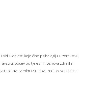
vid u oblasti koje čine psihologiju u zdravstvu,
ravstvu, počev od tjelesnih osnova zdravlja i
loga u zdravstvenim ustanovama i preventivnim i