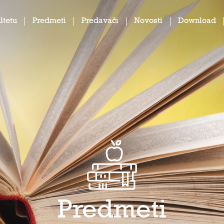
ltetu
Predmeti
Predavači
Novosti
Download
Predmeti