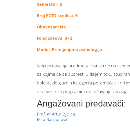
Semestar: 6
Broj ECTS kredita: 6
Obavezan: Ne
Fond časova: 3+2
Modul: Primijenjena psihologija
Ideja izučavanja predmeta zasniva se na sljedeće
sa kojima će se susresti u daljem toku studiran
bolesti, do glavnih kategorija poremećaja i nji
interventnim programima za očuvanje zdravlja.
Angažovani predavači:
Prof. dr Artur Bjelica
Mira Raspopović