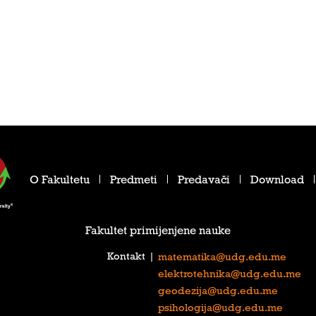
O Fakultetu
Predmeti
Predavači
Download
Fakultet primijenjene nauke
Kontakt
|
matematika@udg.edu.me
elektrotehnika@udg.edu.me
geodezija@udg.edu.me
psihologija@udg.edu.me