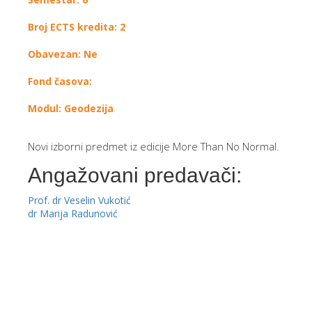
Broj ECTS kredita: 2
Obavezan: Ne
Fond časova:
Modul: Geodezija
Novi izborni predmet iz edicije
More Than No Normal
.
Angažovani predavači:
Prof. dr Veselin Vukotić
dr Marija Radunović