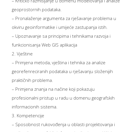
– Kritičko razmišljanje u domenu modelovanja i analize
geoprostornih podataka.
– Pronalaženje argumenta za rješavanje problema u
okviru geoinformatike i umijeće zastupanja istih.
– Upoznavanje sa principima i tehnikama razvoja i
funkcionisanja Web GIS aplikacija
2. Vještine
– Primjena metoda, vještina i tehnika za analize
georefenreciranih podataka u rješavanju složenijih
praktičnih problema.
– Primjena znanja na načine koji pokazuju
profesionalni pristup u radu u domenu geografskih
informacionih sistema.
3. Kompetencije
– Sposobnost rukovođenja u oblasti projektovanja i