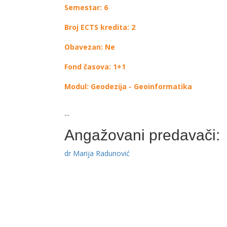
Semestar: 6
Broj ECTS kredita: 2
Obavezan: Ne
Fond časova: 1+1
Modul: Geodezija - Geoinformatika
--
Angažovani predavači:
dr Marija Radunović