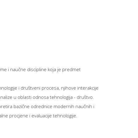
time i naučne discipline koja je predmet
logije i društveni procesa, njihove interakcije
nalize u oblasti odnosa tehnologija - društvo.
erpretira bazične odrednice modernih naučnih i
alne procjene i evaluacije tehnologije.