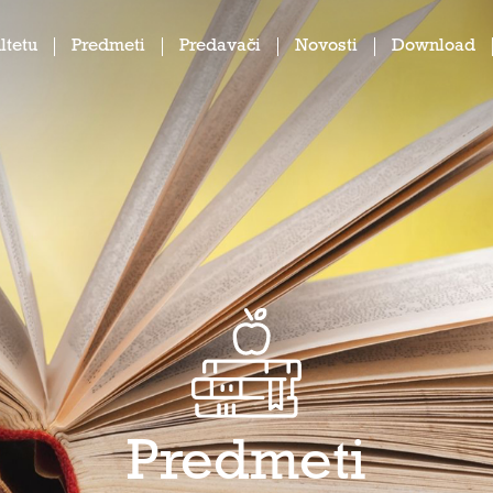
ltetu
Predmeti
Predavači
Novosti
Download
Predmeti