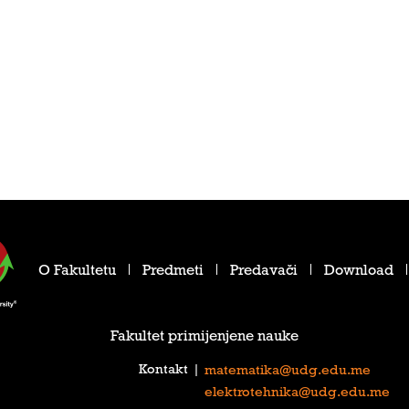
O Fakultetu
Predmeti
Predavači
Download
Fakultet primijenjene nauke
Kontakt
|
matematika@udg.edu.me
elektrotehnika@udg.edu.me