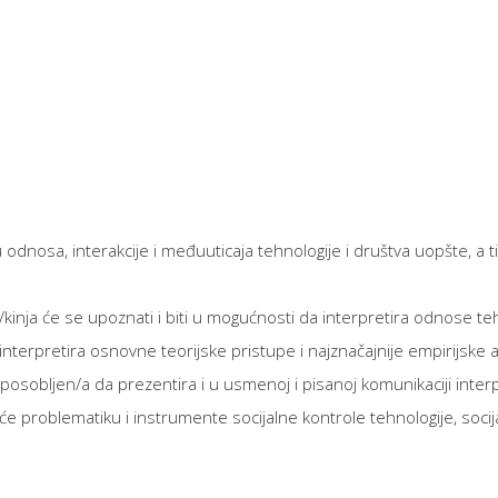
 odnosa, interakcije i međuuticaja tehnologije i društva uopšte, a 
ja će se upoznati i biti u mogućnosti da interpretira odnose tehno
terpretira osnovne teorijske pristupe i najznačajnije empirijske a
osposobljen/a da prezentira i u usmenoj i pisanoj komunikaciji int
aće problematiku i instrumente socijalne kontrole tehnologije, socij