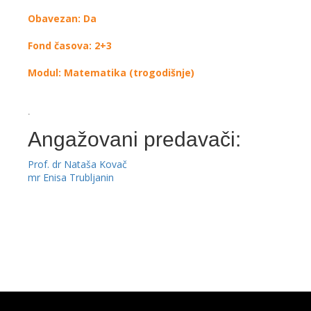
Obavezan: Da
Fond časova: 2+3
Modul: Matematika (trogodišnje)
.
Angažovani predavači:
Prof. dr Nataša Kovač
mr Enisa Trubljanin