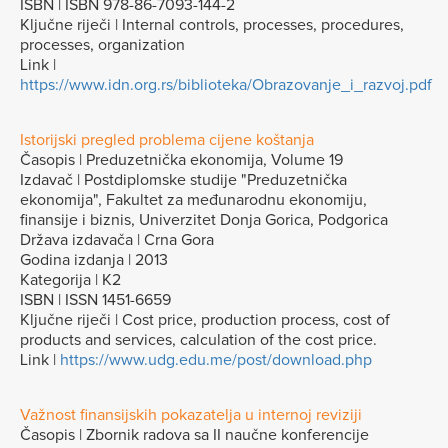
ISBN | ISBN 978-86-7093-144-2
Ključne riječi | Internal controls, processes, procedures,
processes, organization
Link |
https://www.idn.org.rs/biblioteka/Obrazovanje_i_razvoj.pdf
Istorijski pregled problema cijene koštanja
Časopis | Preduzetnička ekonomija, Volume 19
Izdavač | Postdiplomske studije "Preduzetnička
ekonomija", Fakultet za međunarodnu ekonomiju,
finansije i biznis, Univerzitet Donja Gorica, Podgorica
Država izdavača | Crna Gora
Godina izdanja | 2013
Kategorija | K2
ISBN | ISSN 1451-6659
Ključne riječi | Cost price, production process, cost of
products and services, calculation of the cost price.
Link |
https://www.udg.edu.me/post/download.php
Važnost finansijskih pokazatelja u internoj reviziji
Časopis | Zbornik radova sa II naučne konferencije