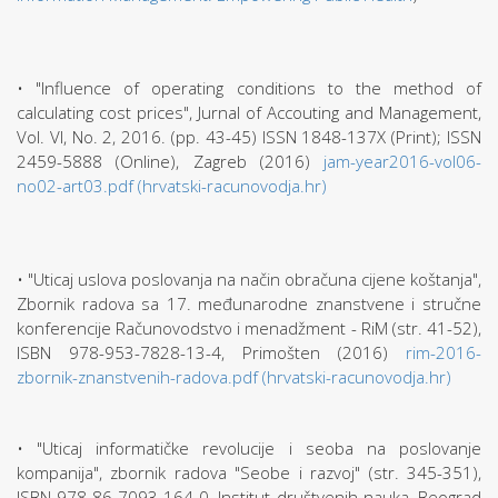
• "Influence of operating conditions to the method of
calculating cost prices", Jurnal of Accouting and Management,
Vol. VI, No. 2, 2016. (pp. 43-45) ISSN 1848-137X (Print); ISSN
2459-5888 (Online), Zagreb (2016)
jam-year2016-vol06-
no02-art03.pdf (hrvatski-racunovodja.hr)
• "Uticaj uslova poslovanja na način obračuna cijene koštanja",
Zbornik radova sa 17. međunarodne znanstvene i stručne
konferencije Računovodstvo i menadžment - RiM (str. 41-52),
ISBN 978-953-7828-13-4, Primošten (2016)
rim-2016-
zbornik-znanstvenih-radova.pdf (hrvatski-racunovodja.hr)
• "Uticaj informatičke revolucije i seoba na poslovanje
kompanija", zbornik radova "Seobe i razvoj" (str. 345-351),
ISBN 978-86-7093-164-0, Institut društvenih nauka, Beograd