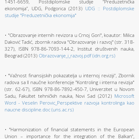
1451-6659, Postdiplomske studije “Preduzetnička
ekonomija”, UDG, Podgorica (2013)
UDG :: Postdiplomske
studije "Preduzetnička ekonomija"
• "Obrazovanje internih revizora u Crnoj Gori", koautor: Milica
Daković Tadić, zbornik radova "Obrazovanje i razvoj" (str. 318-
327), ISBN 978-86-7093-144-2, Institut društvenih nauka,
Beograd (2013)
Obrazovanje_i_razvoj.pdf (idn.org.rs)
• "Važnost finansijskih pokazatelja u internoj reviziji“, Zbornik
radova sa II naučne konferencije "Kontroling i interna revizija"
(str. 62-67), ISBN 978-86-7892-450-7, Univerzitet u Novom
Sadu, Fakultet tehničkih nauka, Novi Sad (2012)
Microsoft
Word - Veselin Perovic_Perspektive razvoja kontrolinga kao
naucne discipline.doc (uns.ac.rs)
• "Harmonization of financial statements in the European
Union – importance for the integration of the Balkan“,