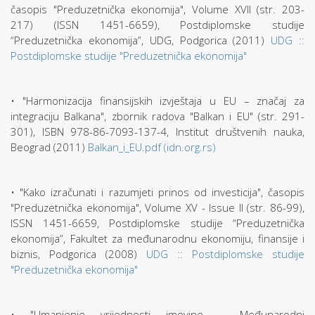
časopis "Preduzetnička ekonomija", Volume XVII (str. 203-
217) (ISSN 1451-6659), Postdiplomske studije
“Preduzetnička ekonomija”, UDG, Podgorica (2011)
UDG ::
Postdiplomske studije "Preduzetnička ekonomija"
• "Harmonizacija finansijskih izvještaja u EU – značaj za
integraciju Balkana", zbornik radova "Balkan i EU" (str. 291-
301), ISBN 978-86-7093-137-4, Institut društvenih nauka,
Beograd (2011)
Balkan_i_EU.pdf (idn.org.rs)
• "Kako izračunati i razumjeti prinos od investicija", časopis
"Preduzetnička ekonomija", Volume XV - Issue II (str. 86-99),
ISSN 1451-6659, Postdiplomske studije “Preduzetnička
ekonomija”, Fakultet za međunarodnu ekonomiju, finansije i
biznis, Podgorica (2008)
UDG :: Postdiplomske studije
"Preduzetnička ekonomija"
• "Umanjenje vrijednosti imovine – Međunarodni