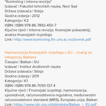
"Kontroling i interna revizija"
Izdavač | Fakultet tehničkih nauka, Novi Sad
Država izdavača | Srbija
Godina izdanja | 2012
Kategorija | K2
ISBN | ISBN 978-86-7892-450-7
Ključne riječi | Interna revizija, finansijski pokazatelji,
analiza finansijskih izvještaja
Link |
http://www.kontroling.ftn.uns.ac.rs/zbornik.pdf
Harmonizacija finansijskih izvještaja u EU – značaj za
integraciju Balkana
Časopis | Balkan i EU
Izdavač | Institut društvenih nauka
Država izdavača | Srbija
Godina izdanja | 2011
Kategorija | K1
ISBN | ISBN 978-86-7093-137-4
Ključne riječi | Finansijski izvještaji, harmonizacija,
uporedivost, računovodstvena regulativa, međunarodni
računovodstveni standardi (MRS), Evropska unija, Balkan
Link |
https://www.idn.org.rs/biblioteka/Balkan_i_EU.pdf