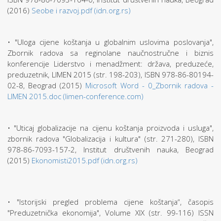
(2016)
Seobe i razvoj.pdf (idn.org.rs)
• "Uloga cijene koštanja u globalnim uslovima poslovanja",
Zbornik radova sa reginolane naučnostručne i biznis
konferencije Liderstvo i menadžment: država, preduzeće,
preduzetnik, LIMEN 2015 (str. 198-203), ISBN 978-86-80194-
02-8, Beograd (2015)
Microsoft Word - 0_Zbornik radova -
LIMEN 2015.doc (limen-conference.com)
• "Uticaj globalizacije na cijenu koštanja proizvoda i usluga",
zbornik radova "Globalizacija i kultura" (str. 271-280), ISBN
978-86-7093-157-2, Institut društvenih nauka, Beograd
(2015)
Ekonomisti2015.pdf (idn.org.rs)
• "Istorijski pregled problema cijene koštanja“, časopis
"Preduzetnička ekonomija", Volume XIX (str. 99-116) ISSN