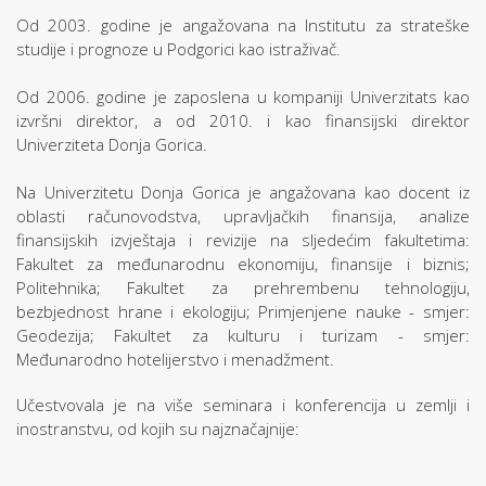
Od 2003. godine je angažovana na Institutu za strateške
studije i prognoze u Podgorici kao istraživač.
Od 2006. godine je zaposlena u kompaniji Univerzitats kao
izvršni direktor, a od 2010. i kao finansijski direktor
Univerziteta Donja Gorica.
Na Univerzitetu Donja Gorica je angažovana kao docent iz
oblasti računovodstva, upravljačkih finansija, analize
finansijskih izvještaja i revizije na sljedećim fakultetima:
Fakultet za međunarodnu ekonomiju, finansije i biznis;
Politehnika; Fakultet za prehrembenu tehnologiju,
bezbjednost hrane i ekologiju; Primjenjene nauke - smjer:
Geodezija; Fakultet za kulturu i turizam - smjer:
Međunarodno hotelijerstvo i menadžment.
Učestvovala je na više seminara i konferencija u zemlji i
inostranstvu, od kojih su najznačajnije: