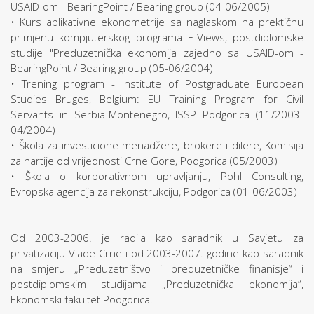
USAID-om - BearingPoint / Bearing group (04-06/2005)
• Kurs aplikativne ekonometrije sa naglaskom na prektičnu
primjenu kompjuterskog programa E-Views, postdiplomske
studije "Preduzetnička ekonomija zajedno sa USAID-om -
BearingPoint / Bearing group (05-06/2004)
• Trening program - Institute of Postgraduate European
Studies Bruges, Belgium: EU Training Program for Civil
Servants in Serbia-Montenegro, ISSP Podgorica (11/2003-
04/2004)
• Škola za investicione menadžere, brokere i dilere, Komisija
za hartije od vrijednosti Crne Gore, Podgorica (05/2003)
• Škola o korporativnom upravljanju, Pohl Consulting,
Evropska agencija za rekonstrukciju, Podgorica (01-06/2003)
Od 2003-2006. je radila kao saradnik u Savjetu za
privatizaciju Vlade Crne i od 2003-2007. godine kao saradnik
na smjeru „Preduzetništvo i preduzetničke finanisje“ i
postdiplomskim studijama „Preduzetnička ekonomija“,
Ekonomski fakultet Podgorica.