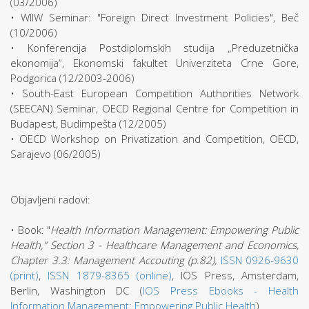
(03/2006)
• WIIW Seminar: "Foreign Direct Investment Policies", Beč
(10/2006)
• Konferencija Postdiplomskih studija „Preduzetnička
ekonomija“, Ekonomski fakultet Univerziteta Crne Gore,
Podgorica (12/2003-2006)
• South-East European Competition Authorities Network
(SEECAN) Seminar, OECD Regional Centre for Competition in
Budapest, Budimpešta (12/2005)
• OECD Workshop on Privatization and Competition, OECD,
Sarajevo (06/2005)
Objavljeni radovi:
• Book: "
Health Information Management: Empowering Public
Health," Section 3 - Healthcare Management and Economics,
Chapter 3.3: Management Accouting (p.82),
ISSN 0926-9630
(print)
,
ISSN 1879-8365 (online)
, IOS Press, Amsterdam,
Berlin, Washington DC (
IOS Press Ebooks - Health
Information Management: Empowering Public Health
)