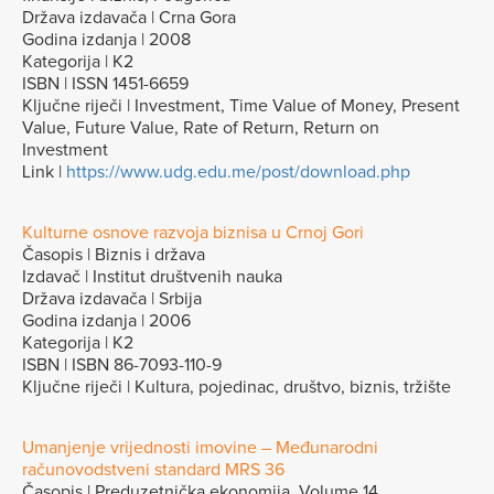
Država izdavača | Crna Gora
Godina izdanja | 2008
Kategorija | K2
ISBN | ISSN 1451-6659
Ključne riječi | Investment, Time Value of Money, Present
Value, Future Value, Rate of Return, Return on
Investment
Link |
https://www.udg.edu.me/post/download.php
Kulturne osnove razvoja biznisa u Crnoj Gori
Časopis | Biznis i država
Izdavač | Institut društvenih nauka
Država izdavača | Srbija
Godina izdanja | 2006
Kategorija | K2
ISBN | ISBN 86-7093-110-9
Ključne riječi | Kultura, pojedinac, društvo, biznis, tržište
Umanjenje vrijednosti imovine – Međunarodni
računovodstveni standard MRS 36
Časopis | Preduzetnička ekonomija, Volume 14