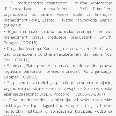
• 17. međunarodna znanstvena i sručna konferencija
"Računovodstvo i menadžment - RiM", Primošten,
organizovana od strane Visoke škole za finansijski
menadžment (RRiF), Zagreb i Hrvatski računovođa, Zagreb
(06/2016)
• Regionalna naučnostručna i biznis konferencija "Liderstvo i
menadžment: država, preduzeće, preduzetnik - LIMEN",
Beograd (12/2015)
• Druga konferencija "Kontroling i interna revizija Gori“, Novi
Sad, organizovana od strane Fakulteta tehničkih nauka, Novi
Sad (10/2012)
• Seminar: „Platni promet – domaća i međunarodna pravna
regulativa, bankarska i privredna praksa“, TAZ Organizacija,
Beograd (10/2007)
• Grupa seminara i radnih grupa o Korporativnom upravljanju,
organizovani od strane Fonda za razvoj Crne Gore i Evropske
agencije za rekonstrukciju u Podgorici (11/2006-03/2007)
• Prva međunarodna konfrencija vrhovnih revizorskih
institucija, Srednje i Jugoistočne Evrope – Uloga vrhovnih
revizorskih institucija u sprečavanju korupcije, Podgorica