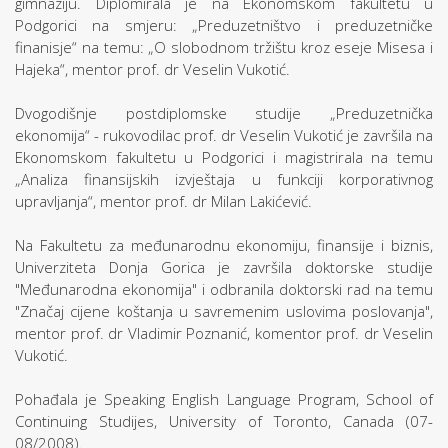
gimnaziju. Diplomirala je na Ekonomskom fakultetu u
Podgorici na smjeru: „Preduzetništvo i preduzetničke
finanisje“ na temu: „O slobodnom tržištu kroz eseje Misesa i
Hajeka“, mentor prof. dr Veselin Vukotić.
Dvogodišnje postdiplomske studije „Preduzetnička
ekonomija“ - rukovodilac prof. dr Veselin Vukotić je završila na
Ekonomskom fakultetu u Podgorici i magistrirala na temu
„Analiza finansijskih izvještaja u funkciji korporativnog
upravljanja“, mentor prof. dr Milan Lakićević.
Na Fakultetu za međunarodnu ekonomiju, finansije i biznis,
Univerziteta Donja Gorica je završila doktorske studije
"Međunarodna ekonomija" i odbranila doktorski rad na temu
"Značaj cijene koštanja u savremenim uslovima poslovanja",
mentor prof. dr Vladimir Poznanić, komentor prof. dr Veselin
Vukotić.
Pohađala je Speaking English Language Program, School of
Continuing Studijes, University of Toronto, Canada (07-
08/2008).