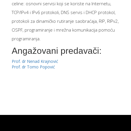
celine: osnovni servisi koji se koriste na Internetu,
TCP/IPv4 i IPv6 protokoli, DNS servis i DHCP protokol,
protokoli za dinamičko rutiranje saobraćaja, RIP, RIPv2,
OSPF, programiranje i mrežna komunikacija pomoću
programiranja.
Angažovani predavači:
Prof. dr Nenad Krajnović
Prof. dr Tomo Popović