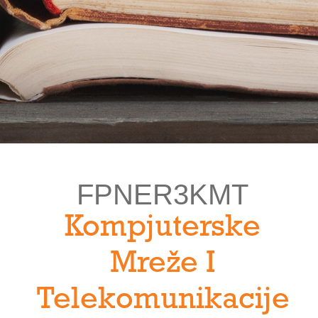
FPNER3KMT
Kompjuterske
Mreže I
Telekomunikacije