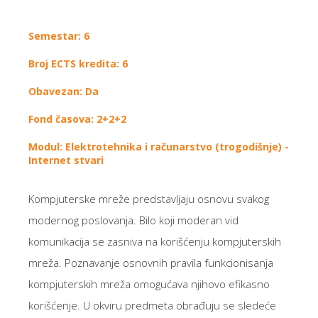
Semestar: 6
Broj ECTS kredita: 6
Obavezan: Da
Fond časova: 2+2+2
Modul: Elektrotehnika i računarstvo (trogodišnje) -
Internet stvari
Kompjuterske mreže predstavljaju osnovu svakog
modernog poslovanja. Bilo koji moderan vid
komunikacija se zasniva na korišćenju kompjuterskih
mreža. Poznavanje osnovnih pravila funkcionisanja
kompjuterskih mreža omogućava njihovo efikasno
korišćenje. U okviru predmeta obrađuju se sledeće