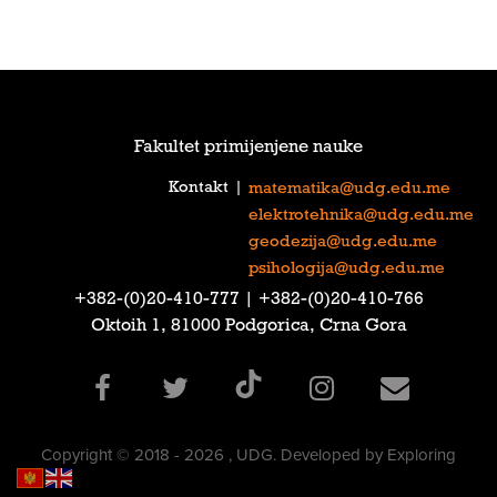
Fakultet primijenjene nauke
Kontakt
|
matematika@udg.edu.me
elektrotehnika@udg.edu.me
geodezija@udg.edu.me
psihologija@udg.edu.me
‎+382-(0)20-410-777‎ | ‎+382-(0)20-410-766‎
Oktoih 1, 81000 Podgorica, Crna Gora
Copyright © 2018 - 2026 , UDG. Developed by Exploring