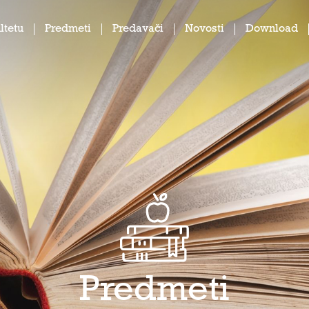
ltetu
Predmeti
Predavači
Novosti
Download
Predmeti