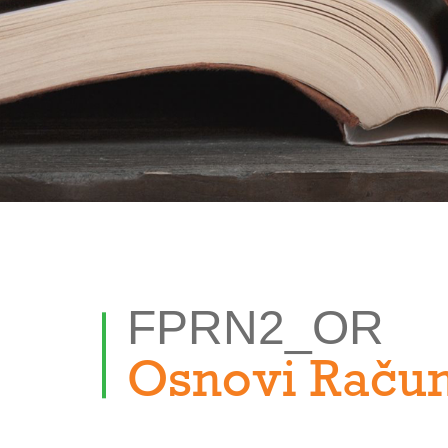
FPRN2_OR
Osnovi Raču