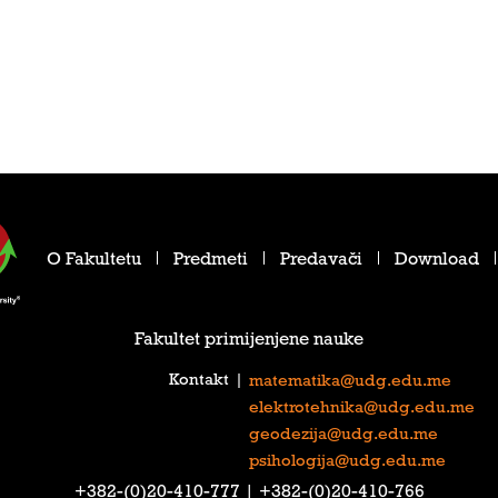
O Fakultetu
Predmeti
Predavači
Download
Fakultet primijenjene nauke
Kontakt
|
matematika@udg.edu.me
elektrotehnika@udg.edu.me
geodezija@udg.edu.me
psihologija@udg.edu.me
‎+382-(0)20-410-777‎ | ‎+382-(0)20-410-766‎