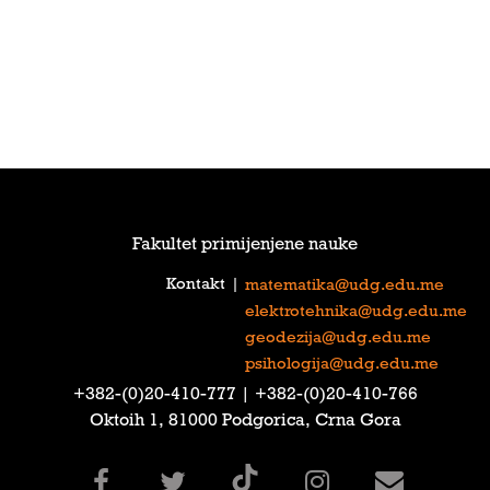
Fakultet primijenjene nauke
Kontakt
|
matematika@udg.edu.me
elektrotehnika@udg.edu.me
geodezija@udg.edu.me
psihologija@udg.edu.me
‎+382-(0)20-410-777‎ | ‎+382-(0)20-410-766‎
Oktoih 1, 81000 Podgorica, Crna Gora