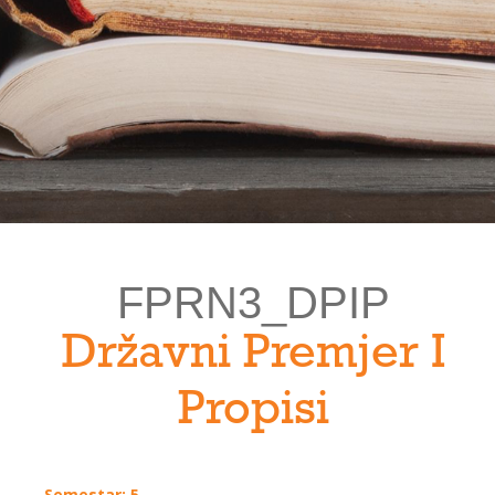
FPRN3_DPIP
Državni Premjer I
Propisi
Semestar: 5