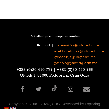
Fakultet primijenjene nauke
Kontakt
|
matematika@udg.edu.me
elektrotehnika@udg.edu.me
geodezija@udg.edu.me
psihologija@udg.edu.me
‎+382-(0)20-410-777‎ | ‎+382-(0)20-410-766‎
Oktoih 1, 81000 Podgorica, Crna Gora
Copyright © 2018 - 2026 , UDG. Developed by Exploring