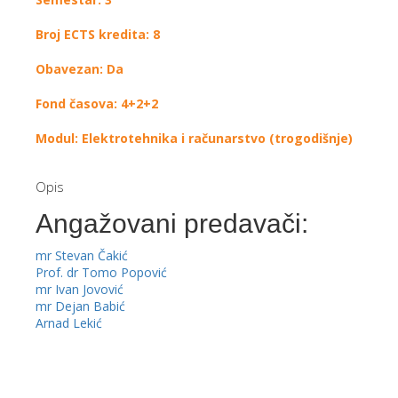
Broj ECTS kredita: 8
Obavezan: Da
Fond časova: 4+2+2
Modul: Elektrotehnika i računarstvo (trogodišnje)
Opis
Angažovani predavači:
mr Stevan Čakić
Prof. dr Tomo Popović
mr Ivan Jovović
mr Dejan Babić
Arnad Lekić