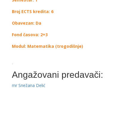
Broj ECTS kredita: 6
Obavezan: Da
Fond časova: 2+3
Modul: Matematika (trogodišnje)
.
Angažovani predavači:
mr Snežana Delić