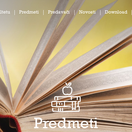
ltetu
Predmeti
Predavači
Novosti
Download
Predmeti