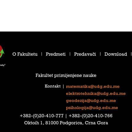
O Fakultetu
Predmeti
Predavači
Download
Fakultet primijenjene nauke
Kontakt
|
matematika@udg.edu.me
elektrotehnika@udg.edu.me
geodezija@udg.edu.me
psihologija@udg.edu.me
‎+382-(0)20-410-777‎ | ‎+382-(0)20-410-766‎
Oktoih 1, 81000 Podgorica, Crna Gora