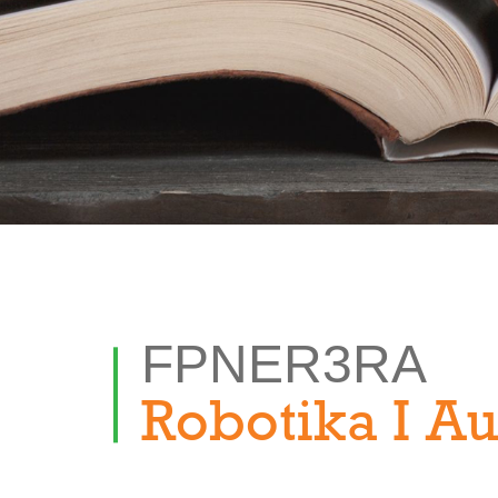
FPNER3RA
Robotika I A