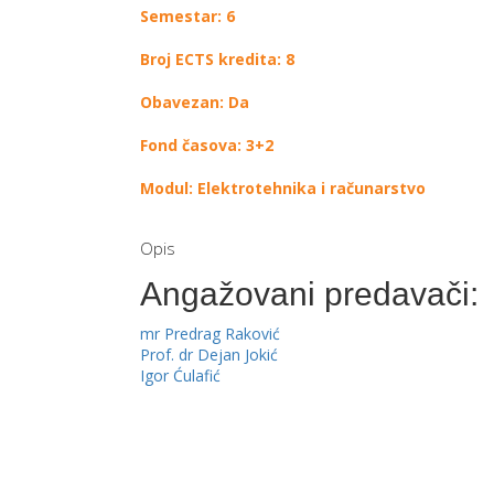
Semestar: 6
Broj ECTS kredita: 8
Obavezan: Da
Fond časova: 3+2
Modul: Elektrotehnika i računarstvo
Opis
Angažovani predavači:
mr Predrag Raković
Prof. dr Dejan Jokić
Igor Ćulafić