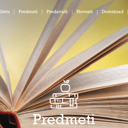
ltetu
Predmeti
Predavači
Novosti
Download
Predmeti