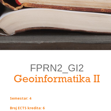
FPRN2_GI2
Geoinformatika II
Semestar: 4
Broj ECTS kredita: 6