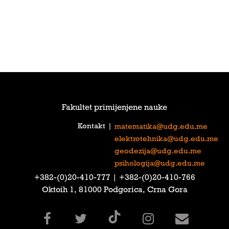
Fakultet primijenjene nauke
Kontakt
|
matematika@udg.edu.me
elektrotehnika@udg.edu.me
geodezija@udg.edu.me
psihologija@udg.edu.me
‎+382-(0)20-410-777‎ | ‎+382-(0)20-410-766‎
Oktoih 1, 81000 Podgorica, Crna Gora