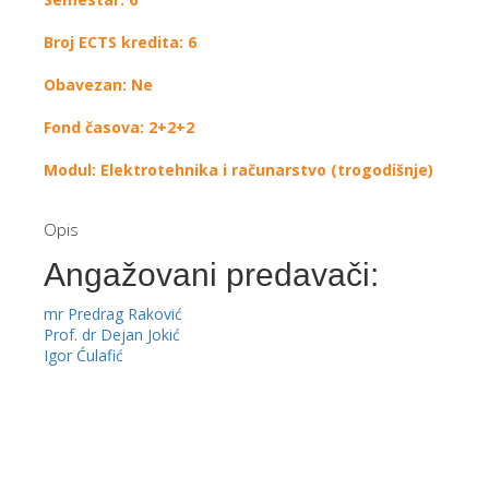
Broj ECTS kredita: 6
Obavezan: Ne
Fond časova: 2+2+2
Modul: Elektrotehnika i računarstvo (trogodišnje)
Opis
Angažovani predavači:
mr Predrag Raković
Prof. dr Dejan Jokić
Igor Ćulafić