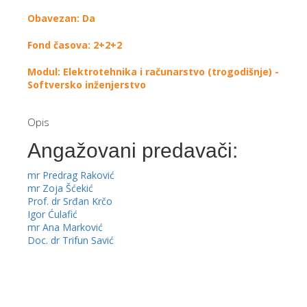
Obavezan: Da
Fond časova: 2+2+2
Modul: Elektrotehnika i računarstvo (trogodišnje) -
Softversko inženjerstvo
Opis
Angažovani predavači:
mr Predrag Raković
mr Zoja Šćekić
Prof. dr Srđan Krčo
Igor Ćulafić
mr Ana Marković
Doc. dr Trifun Savić