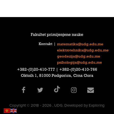
Fakultet primijenjene nauke
Kontakt
|
matematika@udg.edu.me
elektrotehnika@udg.edu.me
geodezija@udg.edu.me
psihologija@udg.edu.me
‎+382-(0)20-410-777‎ | ‎+382-(0)20-410-766‎
Oktoih 1, 81000 Podgorica, Crna Gora
Copyright © 2018 - 2026 , UDG. Developed by Exploring