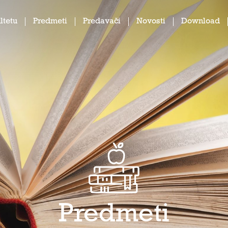
ltetu
Predmeti
Predavači
Novosti
Download
Predmeti