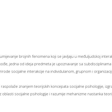
mijevanje brojnih fenomena koji se javljaju u međuljudskoj inter
 Takođe, jedna od ideja predmeta je upoznavanje sa subdisciplinama 
irode socijalne interakcije na individulanom, grupnom i organizacijs
aspolaže znanjem teorijskih koncepata socijalne psihologije, izgrađ
 iz oblasti socijalne psihologije i razumije mehanizme nastanka teo