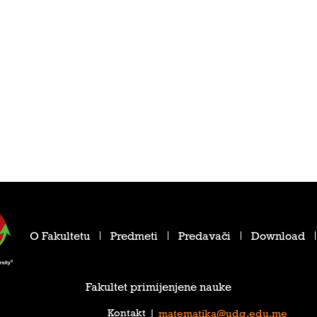
O Fakultetu
Predmeti
Predavači
Download
Fakultet primijenjene nauke
Kontakt
|
matematika@udg.edu.me