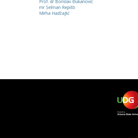
Prof. dr Borislav Đukanović
mr Selman Repišti
Mirha Hadžajlić