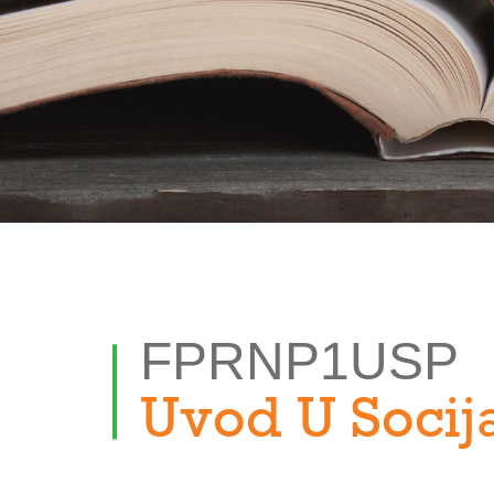
FPRNP1USP
Uvod U Socija