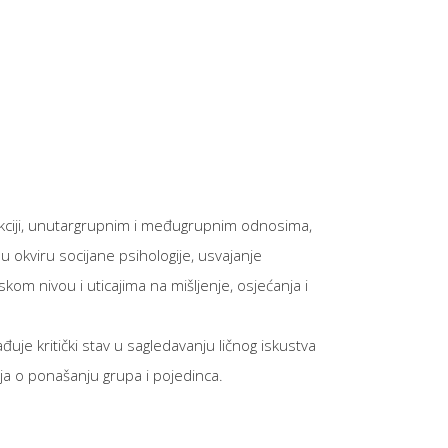
akciji, unutargrupnim i međugrupnim odnosima,
u okviru socijane psihologije, usvajanje
kom nivou i uticajima na mišljenje, osjećanja i
uje kritički stav u sagledavanju ličnog iskustva
rija o ponašanju grupa i pojedinca.