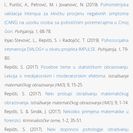
I., Purišić, A., Petrović, M. i Jovanović, N. (2019).
Psihometrijska
validacija Intervjua za kliničku procjenu negativnih simptoma
(CAINS) na uzorku osoba sa psihotičnim poremećajima u Crnoj
Gori.
Psihijatrija, 1,
68-78.
Injac-Stevović, L., Repišti, S. i Radojičić, T. (2019).
Psihosocijalna
intervencija DIALOG+ u okviru projekta IMPULSE.
Psihijatrija, 1,
79-
80.
Repišti, S. (2017).
Posebne teme u statističkom obrazovanju:
Lekcija o medijatorskim i moderatorskim efektima.
Istraživanje
matematičkog obrazovanja (IMO
), 9, 15-25.
Repišti, S. (2017).
Neki pristupi istraživanju matematičkog
obrazovanja.
Istraživanje matematičkog obrazovanja (IMO),
9, 1-14.
Repišti, S. & Sindik, J. (2017).
Nekoliko primjena matematike u
forenzici
.
Kriminalističke teme,
1-2, 35-51.
Repišti, S. (2017).
Neki doprinosi psihologije istraživanju