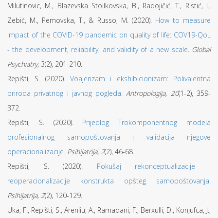
Milutinovic, M., Blazevska Stoilkovska, B., Radojičić, T., Ristić, I.,
Zebić, M., Pemovska, T., & Russo, M. (2020).
How to measure
impact of the COVID-19 pandemic on quality of life: COV19-QoL
- the development, reliability, and validity of a new scale
.
Global
Psychiatry,
3(2), 201-210.
Repišti, S. (2020).
Voajerizam i ekshibicionizam: Polivalentna
priroda privatnog i javnog pogleda.
Antropologija, 20
(1-2), 359-
372.
Repišti, S. (2020).
Prijedlog Trokomponentnog modela
profesionalnog samopoštovanja i validacija njegove
operacionalizacije
.
Psihijatrija, 2
(2), 46-68.
Repišti, S. (2020).
Pokušaj rekonceptualizacije i
reoperacionalizacije konstrukta opšteg samopoštovanja
.
Psihijatrija, 2
(2), 120-129.
Uka, F., Repišti, S., Arenliu, A., Ramadani, F., Berxulli, D., Konjufca, J.,