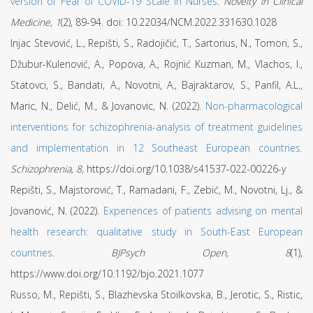
version of Fear of COVID-19 Scale in Nurses
.
Novelty in Clinical
Medicine, 1
(2), 89-94. doi: 10.22034/NCM.2022.331630.1028
Injac Stevović, L., Repišti, S., Radojičić, T., Sartorius, N., Tomori, S.,
Džubur-Kulenović, A., Popova, A., Rojnić Kuzman, M., Vlachos, I.,
Statovci, S., Bandati, A., Novotni, A., Bajraktarov, S., Panfil, A.L.,
Maric, N., Delić, M., & Jovanovic, N. (2022).
Non-pharmacological
interventions for schizophrenia-analysis of treatment guidelines
and implementation in 12 Southeast European countries.
Schizophrenia, 8,
https://doi.org/10.1038/s41537-022-00226-y
Repišti, S., Majstorović, T., Ramadani, F., Zebić, M., Novotni, Lj., &
Jovanović, N. (2022).
Experiences of patients advising on mental
health research: qualitative study in South-East European
countries
.
BJPsych Open, 8
(1),
https://www.doi.org/10.1192/bjo.2021.1077
Russo, M., Repišti, S., Blazhevska Stoilkovska, B., Jerotic, S., Ristic,