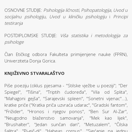
OSNOVNE STUDIJE:
Psihologija ličnosti, Psihopatologija, Uvod u
socijalnu psihologiju, Uvod u kliničku psihologiju
i
Principi
testiranja
POSTDIPLOMSKE STUDIJE:
Viša statistika i metodologija za
psihologe
Član Etičkog odbora Fakulteta primijenjene nauke (FPRN),
Univerziteta Donja Gorica.
KNJIŽEVNO STVARALAŠTVO
Piše poeziju (ciklus pjesama - ''Stilske vježbe u poeziji''; ''Der
Spiegel'', ''Tišina'', ''Triptih ćudoređa'', ''Vila od Splita'',
''Mahagoni gejša'', ''Sarajevski spleen'', ''Sonetni vijenac''...),
kratke priče (''Kratka priča uzvraća udarac'', ''Gradski fantom'',
''Frižider'', ''Hronos i njegov ponos'', ''Ben Sur Al-Zar'',
''Neugodno blaženstvo samovanja'', ''Mek kao lijek'',
''Brushalter'', ''Jedan sunčan dan'', ''Metuzalem'', ''Čilska
šalitra'', ''Pi-ejč-di'', ''Habeas corpus'', ''Sjećanje na jednu