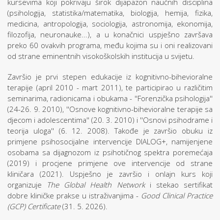
kursevima koji pokrivaju širok dijapazon naučnih disciplina
(psihologija, statistika/matematika, biologija, hemija, fizika,
medicina, antropologija, sociologija, astronomija, ekonomija,
filozofija, neuronauke...), a u konačnici uspješno završava
preko 60 ovakvih programa, među kojima su i oni realizovani
od strane eminentnih visokoškolskih institucija u svijetu.
Završio je prvi stepen edukacije iz kognitivno-bihevioralne
terapije (april 2010 - mart 2011), te participirao u različitim
seminarima, radionicama i obukama - ''Forenzička psihologija''
(24-26. 9. 2010), ''Osnove kognitivno-bihevioralne terapije sa
djecom i adolescentima'' (20. 3. 2010) i ''Osnovi psihodrame i
teorija uloga'' (6. 12. 2008). Takođe je završio obuku iz
primjene psihosocijalne intervencije DIALOG+, namijenjene
osobama sa dijagnozom iz psihotičnog spektra poremećaja
(2019) i procjene primjene ove intervencije od strane
kliničara (2021). Uspješno je završio i onlajn kurs koji
organizuje
The Global Health Network
i stekao sertifikat
dobre kliničke prakse u istraživanjima -
Good Clinical Practice
(GCP) Certificate
(31. 5. 2026).