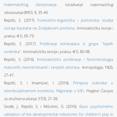
matematičkog obrazovanja.
Istraživanje matematičkog
obrazovanja
(IMO), 9, 35-46.
Repišti, S. (2017).
Forenzičko-lingvistička i psihološka studija
slučaja bazirana na Zodijakovim pismima
.
Kriminalistička teorija i
praksa
, 4(1), 65-79.
Repišti, S. (2017).
Profiliranje kriminalaca iz grupe ''bijelih
ovratnika''
.
Kriminalistička teorija i praksa
, 4(1), 80-98.
Repišti, S. (2016).
Kriminalističko profiliranje i fenomenologija
masovnih, nekontrolisanih i serijskih ubistava
.
Antropologija,
16(3),
27-47.
Repišti, S. i Imamović, I. (2016).
Primjena statistike u
interdisciplinarnom kontekstu: Migriranje u SAD
.
Pregled: Časopis
za društvena pitanja,
57(3), 21-36.
Sindik, J., Repišti, S. i Mišćenić, G. (2016).
Basic psychometric
validation of the developmental milestones for children's play in