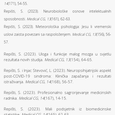
14
(171), 54-55.
Repišti, S. (2023). Neurobiološke osnove intelektualnih
sposobnosti.
Medical CG, 13
(161), 62-63.
Repišti, S. (2023). Meteorološka psihologija: Jesu li vremenski
uslovi zaista povezani sa raspoloženjem.
Medical CG, 13
(156), 56-
57.
Repišti, S. (2023). Uloga i funkcije malog mozga u svjetlu
rezultata novih studija.
Medical CG, 13
(154), 64-65.
Repišti, S. i Injac Stevović, L. (2023). Neuropsihijatrijski aspekt
post-COVID-19 sindroma: Klinička zapažanja i rezultati
istraživanja.
Medical CG, 14
(168), 56-57.
Repišti, S. (2023). Profesionalno sagrorijevanje medicinskih
radnika.
Medical CG, 14
(167), 14-15.
Repišti, S. (2023). Mali podsjetnik iz biomedicinske
statistike.
Medical CG, 14
(165), 62-63.