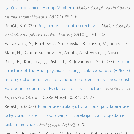
''Jarčeve obratnice'' Henrija V. Milera.
Matica: časopis za društvena
pitanja, nauku i kulturu, 26
(104), 89-104.
Repišti, S. (2025).
Religioznost i mentalno zdravlje
.
Matica: časopis
za društvena pitanja, nauku i kulturu,
26
(102),
191-202.
Bajraktarov, S., Blazhevska Stoilkovska, B., Russo, M., Repišti, S.,
Maric, N., Dzubur Kulenovic, A., Arenliu, A., Stevovic, L., Novotni, Lj.,
Ribic, E., Konjufca, J., Ristic, I., & Jovanovic, N. (2023).
Factor
structure of the Brief psychiatric rating scale-expanded (BPRS-E)
among outpatients with psychotic disorders in five Southeast
European countries: Evidence for five factors.
Frontiers in
Psychiatry, 14,
doi: 10.3389/fpsyt.2023.1207577
Repišti, S. (2022).
Pitanja višestrukog izbora i pitanja odabira više
odgovora: sistemi skorovanja, korekcija za pogađanje i
diskriminativnost.
Pedagogija, 77(1-2),
5-20.
Feng, Y., Roukas, C., Russo, M., Repišti, S., Džubur Kulenović, A.,