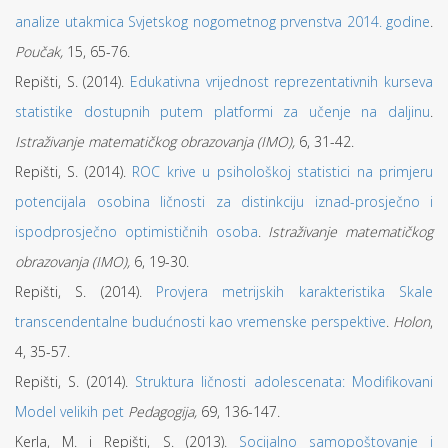
analize utakmica Svjetskog nogometnog prvenstva 2014. godine
.
Poučak,
15, 65-76.
Repišti, S. (2014).
Edukativna vrijednost reprezentativnih kurseva
statistike dostupnih putem platformi za učenje na daljinu
.
Istraživanje matematičkog obrazovanja (IMO),
6, 31-42.
Repišti, S. (2014).
ROC krive u psihološkoj statistici na primjeru
potencijala osobina ličnosti za distinkciju iznad-prosječno i
ispodprosječno optimističnih osoba
.
Istraživanje matematičkog
obrazovanja (IMO),
6, 19-30.
Repišti, S. (2014).
Provjera metrijskih karakteristika Skale
transcendentalne budućnosti kao vremenske perspektive
.
Holon
,
4, 35-57.
Repišti, S. (2014).
Struktura ličnosti adolescenata: Modifikovani
Model velikih pet
Pedagogija,
69, 136-147.
Kerla, M. i Repišti, S. (2013).
Socijalno samopoštovanje i