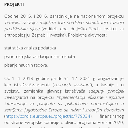
PROJEKTI
Godine 2015. i 2016. saradnik je na nacionalnom projektu
Temeljni razvojni miljokazi kao sredstvo stimuliranja razvoja
predškolske djece
(voditelj: doc. dr Joško Sindik, Institut za
antropologiju, Zagreb, Hrvatska). Projektne aktivnosti:
statistička analiza podataka
psihometrijska validacija instrumenata
pisanje naučnih radova.
Od 1. 4. 2018. godine pa do 31. 12. 2021. g. angažovan je
kao istraživač-saradnik (
research assistant
), a kasnije i u
svojstvu zamjenika glavnog istraživača (
deputy principal
investigator
) na projektu
Implementacija efikasne i isplative
intervencije za pacijente sa psihotičnim poremećajima u
zemljama jugoistočne Evrope sa nižim i srednjim dohotkom
(
https://cordis.europa.eu/project/id/779334
), finansiranog
od strane Evropske komisije u okviru programa Horizon2020,