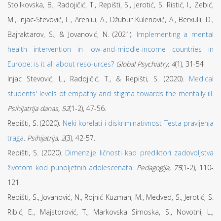
Stoilkovska, B., Radojičić, T., Repišti, S., Jerotić, S. Ristić, I., Zebić,
M., Injac-Stevović, L., Arenliu, A., Džubur Kulenović, A., Berxulli, D.,
Bajraktarov, S., & Jovanović, N. (2021).
Implementing a mental
health intervention in low-and-middle-income countries in
Europe: is it all about reso-urces?
Global Psychiatry, 4
(1), 31-54
Injac Stevović, L., Radojičić, T., & Repišti, S. (2020).
Medical
students' levels of empathy and stigma towards the mentally ill
.
Psihijatrija danas, 52
(1-2), 47-56.
Repišti, S. (2020).
Neki korelati i diskriminativnost Testa pravljenja
traga
.
Psihijatrija, 2
(3), 42-57.
Repišti, S. (2020).
Dimenzije ličnosti kao prediktori zadovoljstva
životom kod punoljetnih adolescenata.
Pedagogija, 75
(1-2), 110-
121.
Repišti, S., Jovanović, N., Rojnić Kuzman, M., Medved, S., Jerotić, S.
Ribić, E., Majstorović, T., Markovska Simoska, S., Novotni, L.,