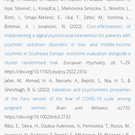
Injac Stevović, L., Konjufca, J., Markovska-Simoska, S., Novotni, L.,
Ristić, I., Smajić-Mešević, E., Uka, F., Zebić, M., Vončina, L.,
Bobinac, A. i Jovanović, N. (2022).
Cost-effectiveness of
implementing a digital psychosocial intervention for patients with
psychotic spectrum disorders in low- and middle-income
countries in Southeast Europe: economic evaluation alongside a
cluster randomised trial
.
European Psychiatry, 26,
1–29.
https://doi.org/10.1192/j.eurpsy.2022.2310
Jafari, M., Ahmad, H. A., Nassehi, A., Repišti, S., Nia, H. S., &
Gheshlagh, R. G. (2022).
Validation and psychometric properties
of the Farsi version of the fear of COVID-19 scale among
pregnant women
.
Brain and Behavior, e2733.
https://doi.org/10.1002/brb3.2733
Ribic, E., Sikira, H., Dzubur Kulenovic, A., Pemovska, T., Russo, M.,
Jovanovic, N., Radojicic, T, Repisti, S., Milutinovic, M., Blazevska, B.,