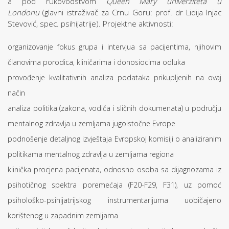
a pod rukovodstvom
Queen Mary univerziteta u
Londonu
(glavni istraživač za Crnu Goru: prof. dr Lidija Injac
Stevović, spec. psihijatrije). Projektne aktivnosti:
organizovanje fokus grupa i intervjua sa pacijentima, njihovim
članovima porodica, kliničarima i donosiocima odluka
provođenje kvalitativnih analiza podataka prikupljenih na ovaj
način
analiza politika (zakona, vodiča i sličnih dokumenata) u području
mentalnog zdravlja u zemljama jugoistočne Evrope
podnošenje detaljnog izvještaja Evropskoj komisiji o analiziranim
politikama mentalnog zdravlja u zemljama regiona
klinička procjena pacijenata, odnosno osoba sa dijagnozama iz
psihotičnog spektra poremećaja (F20-F29, F31), uz pomoć
psihološko-psihijatrijskog instrumentarijuma uobičajeno
korištenog u zapadnim zemljama