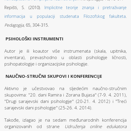
Repišti, S. (2010).
Implicitne teorije znanja i pretraživanje
informacija u populaciji studenata Filozofskog fakulteta
.
Pedagogija
, 65, 304-315.
PSIHOLOŠKI INSTRUMENTI
Autor je ili koautor više instrumenata (skala, upitnika,
inventara), prevashodno u oblasti psihologije ličnosti,
psihopatologije i organizacijske psihologije.
NAUČNO-STRUČNI SKUPOVI I KONFERENCIJE
Aktivno je učestvovao na sljedećim naučno-stručnim
skupovima: ''20. dani Ramira i Zorana Bujasa'' (7-9. 4. 2011),
''Drugi sarajevski dani psihologije'' (20-21. 4. 2012) i ''Treći
sarajevski dani psihologije'' (25-26. 4. 2014).
Takođe, izlagao je na sedam međunarodnih konferencija
organizovanih od strane
Udruženja online edukatora