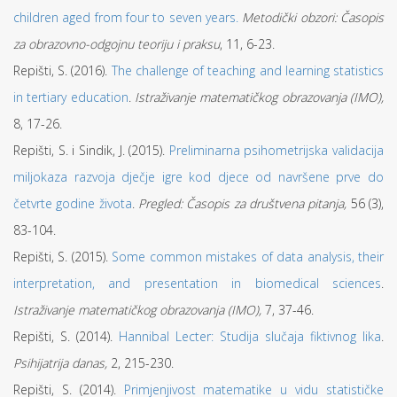
children aged from four to seven years.
Metodički obzori: Časopis
za obrazovno-odgojnu teoriju i praksu
, 11, 6-23.
Repišti, S. (2016).
The challenge of teaching and learning statistics
in tertiary education
.
Istraživanje matematičkog obrazovanja (IMO),
8, 17-26.
Repišti, S. i Sindik, J. (2015).
Preliminarna psihometrijska validacija
miljokaza razvoja dječje igre kod djece od navršene prve do
četvrte godine života
.
Pregled: Časopis za društvena pitanja,
56 (3),
83-104.
Repišti, S. (2015).
Some common mistakes of data analysis, their
interpretation, and presentation in biomedical sciences
.
Istraživanje matematičkog obrazovanja (IMO),
7, 37-46.
Repišti, S. (2014).
Hannibal Lecter: Studija slučaja fiktivnog lika
.
Psihijatrija danas,
2, 215-230.
Repišti, S. (2014).
Primjenjivost matematike u vidu statističke