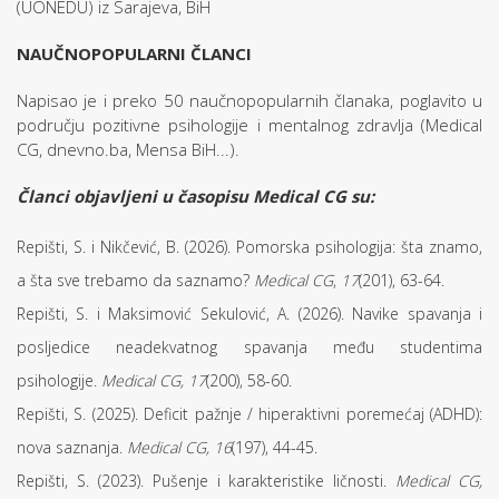
(UONEDU) iz Sarajeva, BiH
NAUČNOPOPULARNI ČLANCI
Napisao je i preko 50 naučnopopularnih članaka, poglavito u
području pozitivne psihologije i mentalnog zdravlja (Medical
CG, dnevno.ba, Mensa BiH...).
Članci objavljeni u časopisu Medical CG su:
Repišti, S. i Nikčević, B. (2026). Pomorska psihologija: šta znamo,
a šta sve trebamo da saznamo?
Medical CG
,
17
(201), 63-64.
Repišti, S. i Maksimović Sekulović, A. (2026). Navike spavanja i
posljedice neadekvatnog spavanja među studentima
psihologije.
Medical CG, 17
(200), 58-60.
Repišti, S. (2025). Deficit pažnje / hiperaktivni poremećaj (ADHD):
nova saznanja.
Medical CG, 16
(197), 44-45.
Repišti, S. (2023). Pušenje i karakteristike ličnosti.
Medical CG,