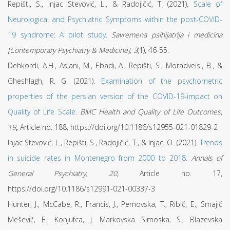
Repišti, S., Injac Stevović, L., & Radojičić, T. (2021).
Scale of
Neurological and Psychiatric Symptoms within the post-COVID-
19 syndrome: A pilot study
.
Savremena psihijatrija i medicina
[
Contemporary Psychiatry & Medicine], 3
(1), 46-55.
Dehkordi, A.H., Aslani, M., Ebadi, A., Repišti, S., Moradveisi, B., &
Gheshlagh, R. G. (2021).
Examination of the psychometric
properties of the persian version of the COVID-19-impact on
Quality of Life Scale.
BMC
Health
and
Qual
ity of
Life Outcomes
,
19
,
Article no. 188, https://doi.org/10.1186/s12955-021-01829-2
Injac Stevović, L., Repišti, S., Radojičić, T., & Injac, O. (2021).
Trends
in suicide rates in Montenegro from 2000 to 2018.
Annals of
General Psychiatry, 20,
Article no. 17,
https://doi.org/10.1186/s12991-021-00337-3
Hunter, J., McCabe, R., Francis, J., Pemovska, T., Ribić, E., Smajić
Mešević, E., Konjufca, J. Markovska Simoska, S., Blazevska