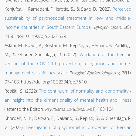
Konjufca, J., Ramadani, F., Jerotic, S., & Savic, B. (2022).
Perceived
sustainability of psychosocial treatment in low- and middle-
income countries in South-Eastern Europe.
BJPsych Open, 8
(5),
E156. doi:10.1192/bjo.2022.539
Aslani, M., Ebadi, A., Rostami, M., Repišti, S., Hernández-Padilla, J.
M., & Ghanei Gheshlagh, R. (2022).
Validation of the Persian
version of the COVID-19 prevention, recognition and home-
management self-efficacy scale
.
Przeglad
E
pidemiologiczny
,
76
(1),
97–103. https://doi.org/10.32394/pe.76.10
Repišti, S. (2022).
The continuum of normality and abnormality -
an insight into the dimensionality of mental health and illness
(letter to the Editor).
Psychiatria Danubina, 34
(1), 103-104.
Khordeh, N. K., Dehvan, F., Dalvand, S., Repišti, S., & Gheshlagh, R.
G. (2022).
Investigation of psychometric properties of Persian