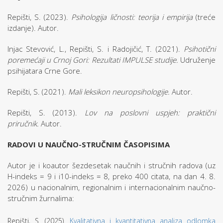
Repišti, S. (2023).
Psihologija ličnosti: teorija i empirija
(treće
izdanje). Autor.
Injac Stevović, L., Repišti, S. i Radojičić, T. (2021).
Psihotični
poremećaji u Crnoj Gori: Rezultati IMPULSE studije.
Udruženje
psihijatara Crne Gore.
Repišti, S. (2021).
Mali leksikon neuropsihologije.
Autor.
Repišti, S. (2013).
Lov na poslovni uspjeh: praktični
priručnik.
Autor.
RADOVI U NAUČNO-STRUČNIM ČASOPISIMA
Autor je i koautor šezdesetak naučnih i stručnih radova (uz
H-indeks = 9 i i10-indeks = 8, preko 400 citata, na dan 4. 8.
2026) u nacionalnim, regionalnim i internacionalnim naučno-
stručnim žurnalima:
Repišti, S. (2025).
Kvalitativna i kvantitativna analiza odlomka