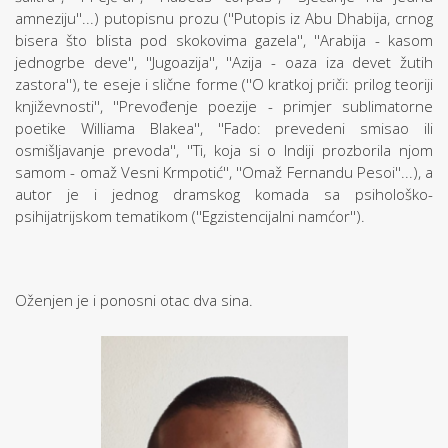
amneziju''...) putopisnu prozu (''Putopis iz Abu Dhabija, crnog
bisera što blista pod skokovima gazela'', ''Arabija - kasom
jednogrbe deve'', ''Jugoazija'', ''Azija - oaza iza devet žutih
zastora''), te eseje i slične forme (''O kratkoj priči: prilog teoriji
književnosti'', ''Prevođenje poezije - primjer sublimatorne
poetike Williama Blakea'', ''Fado: prevedeni smisao ili
osmišljavanje prevoda'', ''Ti, koja si o Indiji prozborila njom
samom - omaž Vesni Krmpotić'', ''Omaž Fernandu Pesoi''...), a
autor je i jednog dramskog komada sa psihološko-
psihijatrijskom tematikom (''Egzistencijalni namćor'').
Oženjen je i ponosni otac dva sina.