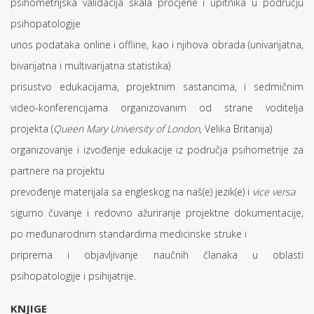
psihometrijska validacija skala procjene i upitnika u području
psihopatologije
unos podataka online i offline, kao i njihova obrada (univarijatna,
bivarijatna i multivarijatna statistika)
prisustvo edukacijama, projektnim sastancima, i sedmičnim
video-konferencijama organizovanim od strane voditelja
projekta (
Queen Mary University of London,
Velika Britanija)
organizovanje i izvođenje edukacije iz područja psihometrije za
partnere na projektu
prevođenje materijala sa engleskog na naš(e) jezik(e) i
vice versa
sigurno čuvanje i redovno ažuriranje projektne dokumentacije,
po međunarodnim standardima medicinske struke i
priprema i objavljivanje naučnih članaka u oblasti
psihopatologije i psihijatrije.
KNJIGE