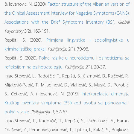
& Jovanović, N. (2020).
Factor structure of the Albanian version of
the Clinical Assessment Interview for Negative Symptoms (CAINS):
Associations with the Brief Symptoms Inventory (BSI).
Global
Psychiatry
3(2), 169-191.
Repišti, S. (2020).
Primjena lingvistike i sociolingvistike u
kriminalističkoj praksi.
Psihijatrija,
2(1), 79-96.
Repišti, S. (2020).
Polne razlike u neuroticizmu i psihoticizmu sa
refleksijom na psihopatologiju.
Psihijatrija, 2
(1), 20-37.
Injac Stevović, L., Radojičić, T., Repišti, S., Čizmović, B., Raičević, R.,
Mijatović-Papić, T., Miladinović, D., Vlahović, S., Musić, D., Porobić,
S., Ćetković, A. i Jovanović, N. (2019).
Interkorelacije dimenzija
Kratkog inventara simptoma (BSI) kod osoba sa psihozama i
polne razlike
.
Psihijatrija, 1,
57-67.
Injac-Stevović, L., Radojičić, T., Repišti, S., Ražnatović, A., Barac-
Otašević, Z., Perunović-Jovanović, T., Ljutica, I., Kalač, S., Brajković,