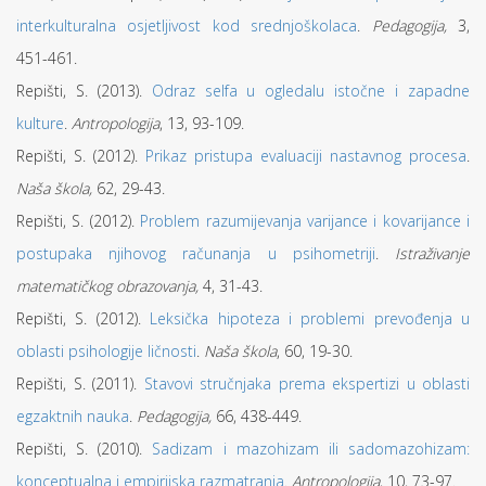
interkulturalna osjetljivost kod srednjoškolaca
.
Pedagogija,
3,
451-461.
Repišti, S. (2013).
Odraz selfa u ogledalu istočne i zapadne
kulture
.
Antropologija
, 13, 93-109.
Repišti, S. (2012).
Prikaz pristupa evaluaciji nastavnog procesa
.
Naša škola,
62, 29-43.
Repišti, S. (2012).
Problem razumijevanja varijance i kovarijance i
postupaka njihovog računanja u psihometriji
.
Istraživanje
matematičkog obrazovanja,
4, 31-43.
Repišti, S. (2012).
Leksička hipoteza i problemi prevođenja u
oblasti psihologije ličnosti
.
Naša škola
, 60, 19-30.
Repišti, S. (2011).
Stavovi stručnjaka prema ekspertizi u oblasti
egzaktnih nauka
.
Pedagogija,
66, 438-449.
Repišti, S. (2010).
Sadizam i mazohizam ili sadomazohizam:
konceptualna i empirijska razmatranja
.
Antropologija
, 10, 73-97.