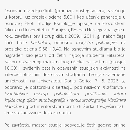
Osnovnu i srednju školu (gimnaziju opšteg smjera) završio je
u Kotoru, uz prosjek ocjena 5,00 i kao učenik generacije u
osnovnoj školi. Studije Psihologije upisuje na Filozofskom
fakultetu Univerziteta u Sarajevu, Bosna i Hercegovina, gdje u
roku završava prvi i drugi ciklus 2009. i 2011. g., nakon čega
stiče titule
bachelora
, odnosno
magistra psihologije
, uz
prosjeke ocjena 9,68 i 9,40. Na osnovnim studijama bio je
nagrađen kao jedan od četiri najbolja studenta Fakulteta.
Nakon ostvarenog maksimalnog učinka na ispitima (prosjek
10.00) i izvršenih ostalih obaveznih studijskih aktivnosti na
interdisciplinarnim doktorskim studijama ''Teorija savremene
umjetnosti'' na Univerzitetu Donja Gorica, 7. 5. 2026. g.
odbranio je doktorsku disertaciju pod nazivom
Kvalitativni i
kvantitativni pristup psihološkom profiliranju autora
književnog djela: autobiografija i (anti)autobiografija Vladimira
Nabokova
(pod mentorstvom prof. dr Žarka Trebješanina)
i
time stekao zvanje doktora nauka.
Po završetku master studija, posvećuje četiri godine online