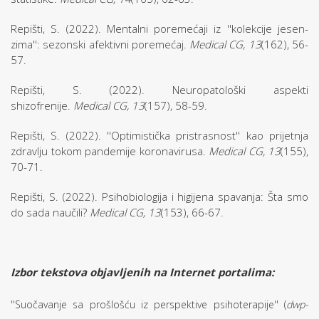
Repišti, S. (2022). Mentalni poremećaji iz ''kolekcije jesen-
zima'': sezonski afektivni poremećaj.
Medical CG, 13
(162), 56-
57.
Repišti, S. (2022). Neuropatološki aspekti
shizofrenije.
Medical CG, 13
(157), 58-59.
Repišti, S. (2022). ''Optimistička pristrasnost'' kao prijetnja
zdravlju tokom pandemije koronavirusa.
Medical CG, 13
(155),
70-71.
Repišti, S. (2022). Psihobiologija i higijena spavanja: Šta smo
do sada naučili?
Medical CG, 13
(153), 66-67.
Izbor tekstova objavljenih na Internet portalima:
''Suočavanje sa prošlošću iz perspektive psihoterapije'' (
dwp-