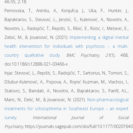
46-55, 2-18.
Pemovska, T., Arënliu, A., Konjufca, J., Uka, F., Hunter, J.,
Bajraktarov, S., Stevović, L., Jerotić, S., Kulenović, A., Novotni, A.,
Novotni, L., Radojičić, T., Repišti, S., Ribić, E., Ristić, I., Mešević, E.,
Zebić, M., & Jovanović, N. (2021).
Implementing a digital mental
health intervention for individuals with psychosis – a multi-
country qualitative study.
BMC Psychiatry,
21
(1), 468,
doi:10.1186/s12888-021-03466-x
Injac Stevović, L., Repišti, S., Radojičić, T., Sartorius, N., Tomori, S.,
Džubur-Kulenović, A., Popova, A., Rojnić Kuzman, M., Vlachos, I.,
Statovci, S., Bandati, A., Novotni, A., Bajraktarov, S., Panfil, A.L.,
Maric, N., Delić, M., & Jovanovic, N. (2021).
Non-pharmacological
treatments for schizophrenia in Southeast Europe – an expert
survey
.
International Journal of Social
Psychiatry,
https://journals.sagepub.com/doi/full/10.1177/002076