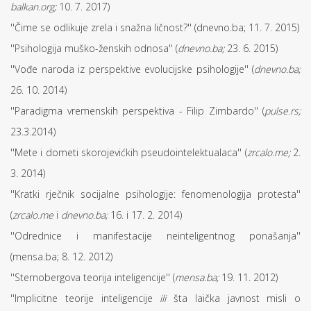
balkan.org;
10. 7. 2017)
''Čime se odlikuje zrela i snažna ličnost?'' (dnevno.ba; 11. 7. 2015)
''Psihologija muško-ženskih odnosa'' (
dnevno.ba;
23. 6. 2015)
''Vođe naroda iz perspektive evolucijske psihologije'' (
dnevno.ba;
26. 10. 2014)
''Paradigma vremenskih perspektiva - Filip Zimbardo'' (
pulse.rs;
23.3.2014)
''Mete i dometi skorojevićkih pseudointelektualaca'' (
zrcalo.me;
2.
3. 2014)
''Kratki rječnik socijalne psihologije: fenomenologija protesta''
(
zrcalo.me
i
dnevno.ba;
16. i 17. 2. 2014)
''Odrednice i manifestacije neinteligentnog ponašanja''
(mensa.ba; 8. 12. 2012)
''Sternobergova teorija inteligencije'' (
mensa.ba;
19. 11. 2012)
''Implicitne teorije inteligencije
ili
šta laička javnost misli o