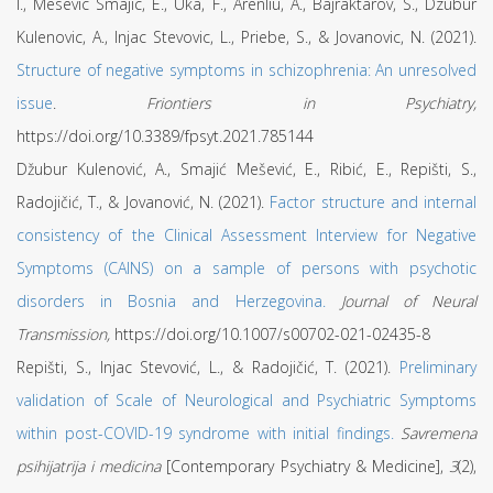
I., Mesevic Smajic, E., Uka, F., Arenliu, A., Bajraktarov, S., Dzubur
Kulenovic, A., Injac Stevovic, L., Priebe, S., & Jovanovic, N. (2021).
Structure of negative symptoms in schizophrenia: An unresolved
issue
.
Friontiers in Psychiatry,
https://doi.org/10.3389/fpsyt.2021.785144
Džubur Kulenović, A., Smajić Mešević, E., Ribić, E., Repišti, S.,
Radojičić, T., & Jovanović, N. (2021).
Factor structure and internal
consistency of the Clinical Assessment Interview for Negative
Symptoms (CAINS) on a sample of persons with psychotic
disorders in Bosnia and Herzegovina.
Journal of Neural
Transmission,
https://doi.org/10.1007/s00702-021-02435-8
Repišti, S., Injac Stevović, L., & Radojičić, T. (2021).
Preliminary
validation of Scale of Neurological and Psychiatric Symptoms
within post-COVID-19 syndrome with initial findings.
Savremena
psihijatrija i medicina
[Contemporary Psychiatry & Medicine],
3
(2),