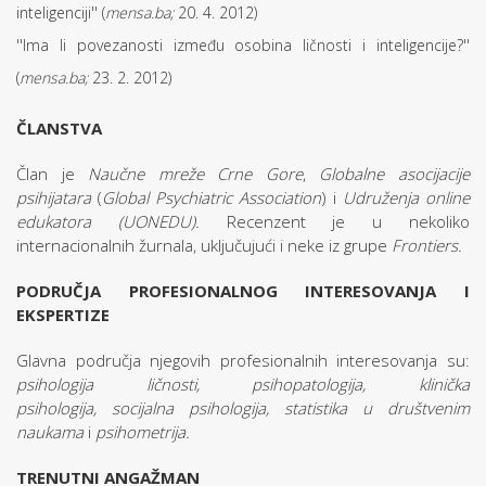
inteligenciji'' (
mensa.ba;
20. 4. 2012)
''Ima li povezanosti između osobina ličnosti i inteligencije?''
(
mensa.ba;
23. 2. 2012)
ČLANSTVA
Član je
Naučne mreže Crne Gore
,
Globalne asocijacije
psihijatara
(
Global Psychiatric Association
) i
Udruženja online
edukatora (UONEDU).
Recenzent je u nekoliko
internacionalnih žurnala, uključujući i neke iz grupe
Frontiers.
PODRUČJA PROFESIONALNOG INTERESOVANJA I
EKSPERTIZE
Glavna područja njegovih profesionalnih interesovanja su:
psihologija ličnosti, psihopatologija, klinička
psihologija,
socijalna psihologija, statistika u društvenim
naukama
i
psihometrija.
TRENUTNI ANGAŽMAN