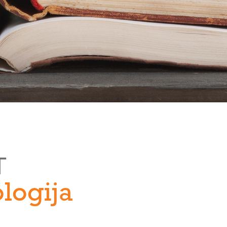
T
ologija