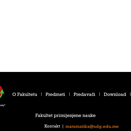
O Fakultetu
Predmeti
Predavači
Download
Fakultet primijenjene nauke
Kontakt
|
matematika@udg.edu.me