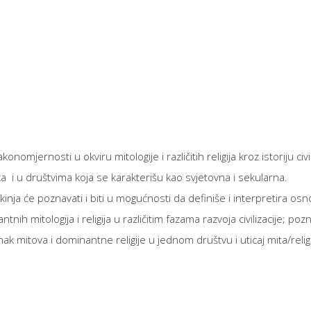
omjernosti u okviru mitologije i različitih religija kroz istoriju civi
 i u društvima koja se karakterišu kao svjetovna i sekularna.
 će poznavati i biti u mogućnosti da definiše i interpretira osnovn
mitologija i religija u različitim fazama razvoja civilizacije; pozna
nak mitova i dominantne religije u jednom društvu i uticaj mita/relig