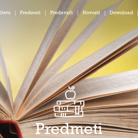
ltetu
Predmeti
Predavači
Novosti
Download
Predmeti