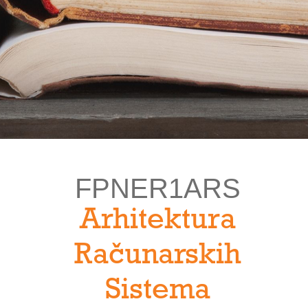
FPNER1ARS
Arhitektura
Računarskih
Sistema