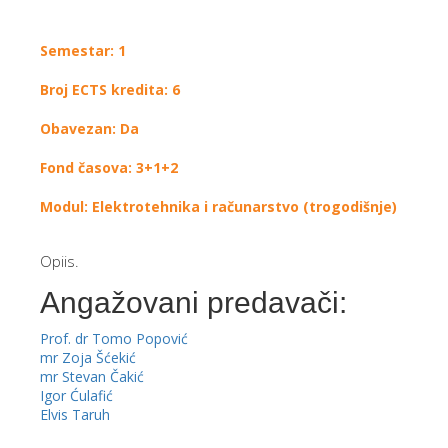
Semestar: 1
Broj ECTS kredita: 6
Obavezan: Da
Fond časova: 3+1+2
Modul: Elektrotehnika i računarstvo (trogodišnje)
Opiis.
Angažovani predavači:
Prof. dr Tomo Popović
mr Zoja Šćekić
mr Stevan Čakić
Igor Ćulafić
Elvis Taruh