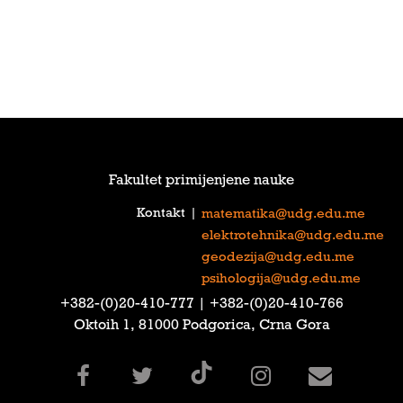
Fakultet primijenjene nauke
Kontakt
|
matematika@udg.edu.me
elektrotehnika@udg.edu.me
geodezija@udg.edu.me
psihologija@udg.edu.me
‎+382-(0)20-410-777‎ | ‎+382-(0)20-410-766‎
Oktoih 1, 81000 Podgorica, Crna Gora